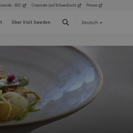
isende - B2C
Corporate (auf Schwedisch)
Presse
t
Über Visit Sweden
Deutsch
Suche