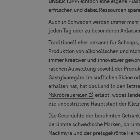
UNSER TIPP:
einfach eine eigene Flas
erfrischen und dabei Ressourcen spare
CookieScriptConse
Auch in Schweden werden immer mehr b
jeden Tag oder zu besonderen Anlässe
VISITOR_PRIVACY_
Traditionell eher bekannt für Schnaps
Produktion von alkoholischen und nich
immer kreativer und innovativer gewo
raschen Ausweitung sowohl der Produkt
_GRECAPTCHA
Gästgivaregård im südlichen Skåne od
erhalten hat, hat das Land in den letz
Mikrobrauereien
erlebt, wobei lande
die unbestrittene Hauptstadt der Klein
Name
Name
Name
vuid
Die Geschichte der berühmten Getränke
_ga
YSC
berühmte schwedische Marken, darunte
__Secure-YNID
Mackmyra und der preisgekrönte Hernö
VISITOR_INFO1_LIV