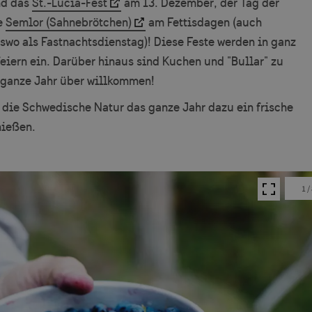
nd das
St.-Lucia-Fest
am 13. Dezember, der Tag der
e
Semlor (Sahnebrötchen)
am Fettisdagen (auch
swo als Fastnachtsdienstag)! Diese Feste werden in ganz
iern ein. Darüber hinaus sind Kuchen und "Bullar" zu
 ganze Jahr über willkommen!
 die Schwedische Natur das ganze Jahr dazu ein frische
nießen.
1
/
Bild auf ganze