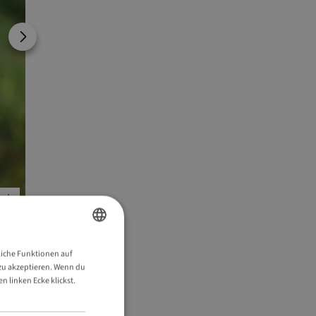
Next image
Bildinformationen anzeigen
i
ENGLISH
liche Funktionen auf
available
s zu akzeptieren. Wenn du
GERMAN
 linken Ecke klickst.