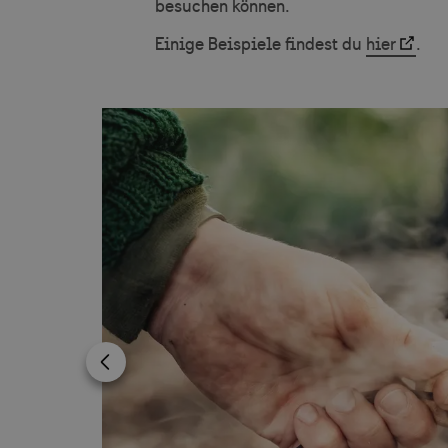
besuchen können.
Einige Beispiele findest du
hier
.
_ga_2777LD2S01
__Secure-
ROLLOUT_TOKEN
mailerlite_forms_
__cf_bm
Previous image