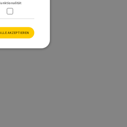
Funktionalität
ALLE AKZEPTIEREN
meldung und die
wendet werden.
 Erstanbieter-
m die Einstellungen
 Benutzers zu
Django-
m für Python
itragen, eine
oftwareangriffen