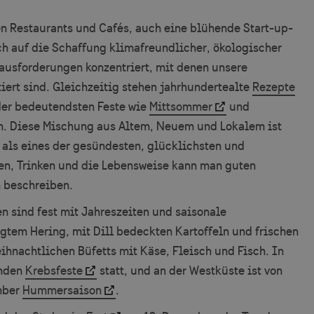
n Restaurants und Cafés, auch eine blühende Start-up-
ch auf die Schaffung klimafreundlicher, ökologischer
ausforderungen konzentriert, mit denen unsere
iert sind. Gleichzeitig stehen jahrhundertealte
Rezepte
der bedeutendsten Feste wie
Mittsommer
und
en. Diese Mischung aus Altem, Neuem und Lokalem ist
als eines der gesündesten, glücklichsten und
ssen, Trinken und die Lebensweise kann man guten
h beschreiben.
n sind fest mit Jahreszeiten und saisonale
gtem Hering, mit Dill bedeckten Kartoffeln und frischen
ihnachtlichen Büfetts mit Käse, Fleisch und Fisch. In
inden
Krebsfeste
statt, und an der Westküste ist von
mber
Hummersaison
.