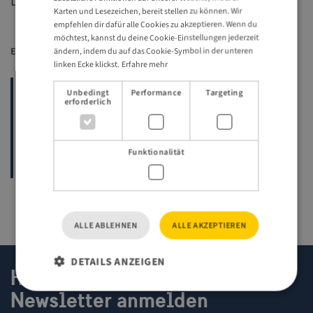
Dann melde dich gern direkt bei uns!
Karten und Lesezeichen, bereit stellen zu können. Wir
empfehlen dir dafür alle Cookies zu akzeptieren. Wenn du
möchtest, kannst du deine Cookie-Einstellungen jederzeit
Erstellt
19 maj 2021
ändern, indem du auf das Cookie-Symbol in der unteren
Letzte Akualisierung
8 augusti 2025
linken Ecke klickst.
Erfahre mehr
Travel Trade Events
Unbedingt
Performance
Targeting
erforderlich
Termine
FAM trips
Funktionalität
Kontakte Visit Sweden Travel Trade Team
ALLE ABLEHNEN
ALLE AKZEPTIEREN
DETAILS ANZEIGEN
Hier zum Travel Trade
Newsletter anmelden