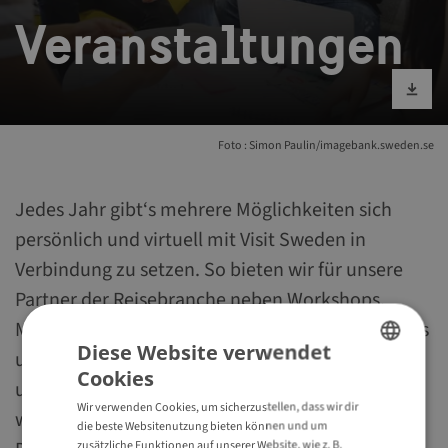
Veranstaltungen
Bild runterlad
Foto : Simon Paulin/imagebank.sweden.se
Jedes Jahr gibt‘s mehrere Möglichkeiten sich
persönlich und virtuell mit Visit Sweden in
Verbindung zu setzen. So bieten wir für unsere
Partner der Reisebranche neben Workshops,
Messeteilnahmen und Roadshows auch FAM-Trips
Diese Website verwendet
und Webinare an. Alle aktuellen Informationen
Cookies
ENGLISH
und Termine werden hier vorgestellt. Du hast
Wir verwenden Cookies, um sicherzustellen, dass wir dir
weitere Fragen oder benötigste Informationen?
GERMAN
die beste Websitenutzung bieten können und um
zusätzliche Funktionen auf unserer Website, wie z. B.