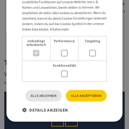
zusätzliche Funktionen auf unserer Website, wie z. B.
Nordlichter bestaunen möchten, hier
finde
Karten und Lesezeichen, bereit stellen zu können. Wir
werden sie fündig.
du mi
empfehlen dir dafür alle Cookies zu akzeptieren. Wenn du
möchtest, kannst du deine Cookie-Einstellungen jederzeit
ändern, indem du auf das Cookie-Symbol in der unteren
linken Ecke klickst.
Erfahre mehr
Unbedingt
Performance
Targeting
erforderlich
Travel Trade Tools
Funktionalität
Wenn du Schweden als Reiseziel bewerben
möchtest, findest du hier hilfreiche Links.
ALLE ABLEHNEN
ALLE AKZEPTIEREN
DETAILS ANZEIGEN