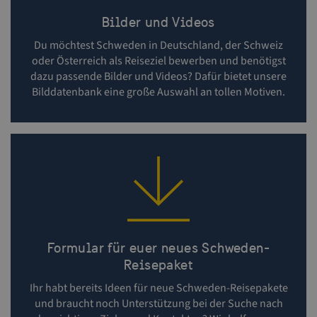
Unbedingt erforderlich
Performance
Bilder und Videos
Targeting
Funktionalität
Du möchtest Schweden in Deutschland, der Schweiz
Unbedingt erforderliche Cookies ermöglichen
oder Österreich als Reiseziel bewerben und benötigst
wesentliche Kernfunktionen der Website wie die
dazu passende Bilder und Videos? Dafür bietet unsere
Benutzeranmeldung und die Kontoverwaltung.
Bilddatenbank eine große Auswahl an tollen Motiven.
Ohne die unbedingt erforderlichen Cookies kann
die Website nicht ordnungsgemäß verwendet
werden.
Name
Anbieter / Domäne
Ablaufdatu
player
.vimeo.com
1 Jahr
csrftoken
.visitsweden.com
1 Jahr
Formular für euer neues Schweden-
Reisepaket
Ihr habt bereits Ideen für neue Schweden-Reisepakete
und braucht noch Unterstützung bei der Suche nach