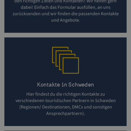
den richtigen Zielen und Kontakten? Wir helfen gern
_GRECAPTCHA
5 Monate 4
Google LLC
dabei! Einfach das Formular ausfüllen, an uns
Wochen
www.google.com
zurücksenden und wir finden die passenden Kontakte
und Angebote.
CookieScriptConsent
4 Wochen 2
CookieScript
Tage
traveltrade.visitsweden.com
_cfuvid
.vimeo.com
Session
Kontakte in Schweden
Hier findest du die richtigen Kontakte zu
verschiedenen touristischen Partnern in Schweden
(Regionen/ Destinationen, DMCs und sonstigen
Ansprechpartnern).
Name
Anbieter / Domän