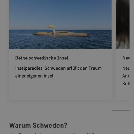
Deine schwedische Insel
News
Inselparadies: Schweden erfüllt den Traum
Neuig
einer eigenen Insel
Anrei
Kultu
Warum Schweden?