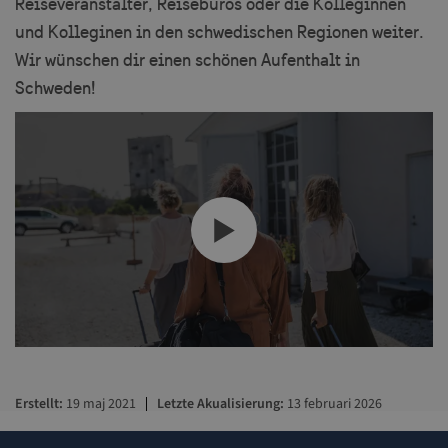
Reiseveranstalter, Reisebüros oder die Kolleginnen
und Kolleginen in den schwedischen Regionen weiter.
player
.vimeo.com
Wir wünschen dir einen schönen Aufenthalt in
Schweden!
csrftoken
.visitsweden.com
CookieScriptConsent
4 
CookieScript
traveltrade.visitsweden.com
Erstellt
19 maj 2021
Letzte Akualisierung
13 februari 2026
VISITOR_PRIVACY_METADATA
5 
YouTube
W
.youtube.com