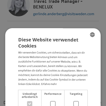
Travel Trade Manager -
BENELUX
gerlinde.anderberg@visitsweden.com
Gabriel Dorch, Senior Travel
Diese Website verwendet
Trade Manager - UK & USA
Cookies
ENGLISH
gabriel.dorch@visitsweden.com
Wir verwenden Cookies, um sicherzustellen, dass wir dir
GERMAN
die beste Websitenutzung bieten können und um
zusätzliche Funktionen auf unserer Website, wie z. B.
Karten und Lesezeichen, bereit stellen zu können. Wir
empfehlen dir dafür alle Cookies zu akzeptieren. Wenn du
Dan Peng, Travel Trade
möchtest, kannst du deine Cookie-Einstellungen jederzeit
Manager - China
ändern, indem du auf das Cookie-Symbol in der unteren
linken Ecke klickst.
Erfahre mehr
dan.peng@visitsweden.com
Unbedingt
Performance
Targeting
erforderlich
Du bist für ein Unternehmen der Reisebranche mit Sitz