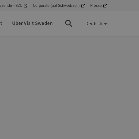
isende - B2C
Corporate (auf Schwedisch)
Presse
t
Über Visit Sweden
Deutsch
Suche