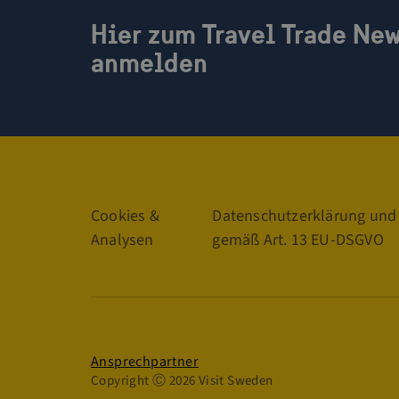
Hier zum Travel Trade New
Name
anmelden
Name
Name
vuid
_ga_2777LD2S01
VISITOR_PRIVACY_
mailerlite_forms_
_ga
VISITOR_INFO1_LIV
YSC
Links
__cf_bm
Cookies &
Datenschutzerklärung und
Analysen
gemäß Art. 13 EU-DSGVO
__Secure-ROLLOU
Datenschutz
Ansprechpartner
Copyright Ⓒ 2026 Visit Sweden