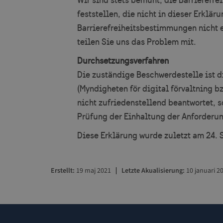
Wir sind stets bemüht, die Barrierefre
feststellen, die nicht in dieser Erklär
Unbedingt erforderl
Barrierefreiheitsbestimmungen nicht 
Kontoverwaltung. Oh
teilen Sie uns das Problem mit.
Name
Durchsetzungsverfahren
player
Die zuständige Beschwerdestelle ist d
(Myndigheten för digital förvaltning b
csrftoken
nicht zufriedenstellend beantwortet, s
Prüfung der Einhaltung der Anforderung
_GRECAPTCHA
Diese Erklärung wurde zuletzt am 24. 
CookieScriptConse
Erstellt
19 maj 2021
Letzte Akualisierung
10 januari 2
_cfuvid