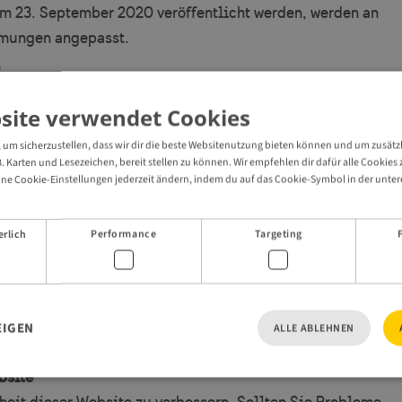
em 23. September 2020 veröffentlicht werden, werden an
mmungen angepasst.
?
sweden.de durch.
site verwendet Cookies
r 2020 intern bei Visit Sweden erfolgt.
um sicherzustellen, dass wir dir die beste Websitenutzung bieten können und um zusätz
bsite nicht zugreifen können?
B. Karten und Lesezeichen, bereit stellen zu können. Wir empfehlen dir dafür alle Cookie
ne Cookie-Einstellungen jederzeit ändern, indem du auf das Cookie-Symbol in der unteren
ötigen, die nicht an Ihre Bedürfnisse angepasst sind,
h der oben beschriebenen Barrierefreiheitsregelungen
erlich
Performance
Targeting
d teilen Sie uns Folgendes mit:
e
EIGEN
ALLE ABLEHNEN
bsite