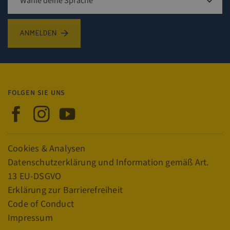
player
.vimeo.com
Sign up for newsletter
ANMELDEN
csrftoken
.visitsweden.com
FOLGEN SIE UNS
Visit Sweden auf Facebook
Visit Sweden auf Instagram
Visit Sweden auf YouTube
CookieScriptConsent
4
CookieScript
Links
traveltrade.visitsweden.com
Cookies & Analysen
Datenschutzerklärung und Information gemäß Art.
13 EU-DSGVO
Erklärung zur Barrierefreiheit
Code of Conduct
Impressum
VISITOR_PRIVACY_METADATA
5
YouTube
.youtube.com