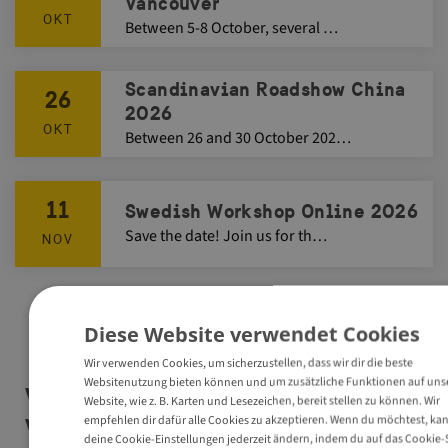
Vancouver
OKT
Between 5-8 October, several …
Scandinavian Roadshow China
26
2026
OKT
Between 26 and 30 October 202…
11
Swedish Workshop Online 2026
Save the date! Join us for th…
NOV
Diese Website verwendet Cookies
Wir verwenden Cookies, um sicherzustellen, dass wir dir die beste
Websitenutzung bieten können und um zusätzliche Funktionen auf uns
Vergangene
2026
2025
2024
Website, wie z. B. Karten und Lesezeichen, bereit stellen zu können. Wir
empfehlen dir dafür alle Cookies zu akzeptieren. Wenn du möchtest, ka
Veranstaltungen
deine Cookie-Einstellungen jederzeit ändern, indem du auf das Cookie