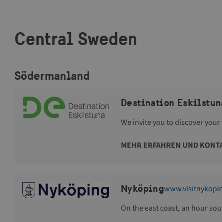
Central Sweden
Södermanland
Destination Eskilstun
We invite you to discover your
Eskilstuna is a small big city 
MEHR ERFAHREN UND KONT
restaurants, shopping, culture
within walking distance surro
Meet the wild animals in Parken
Nyköping
www.visitnykopi
on one of the many trails, trea
about the proud industrial his