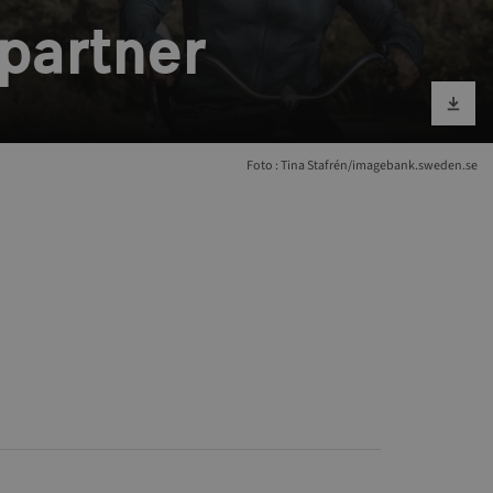
partner
Bild runterlad
Foto : Tina Stafrén/imagebank.sweden.se