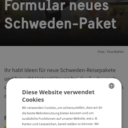
Formular neues
Schweden-Paket
Foto : Tina Stafrén
Ihr habt Ideen für neue Schweden-Reisepakete
und braucht Unterstützung bei der Suche nach
den richtigen Kontakten? Wir helfen gern! Einfach
Diese Website verwendet
das Formular ausfüllen und per Mail zusenden.
Cookies
ENGLISH
Wir verwenden Cookies, um sicherzustellen, dass wir dir
GERMAN
die beste Websitenutzung bieten können und um
Formular
zusätzliche Funktionen auf unserer Website, wie z. B.
Karten und Lesezeichen, bereit stellen zu können. Wir