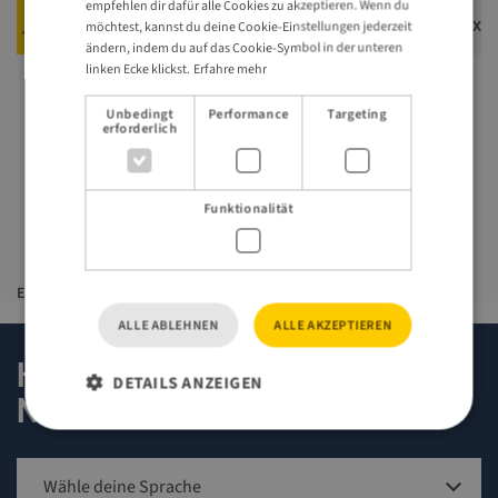
empfehlen dir dafür alle Cookies zu akzeptieren. Wenn du
VisitSweden_Formular_Ideen_Reisepakete.docx
möchtest, kannst du deine Cookie-Einstellungen jederzeit
ändern, indem du auf das Cookie-Symbol in der unteren
linken Ecke klickst.
Erfahre mehr
Unbedingt
Performance
Targeting
erforderlich
Ulrike Dziolloß - Travel Trade
Managerin
ulrike.dziolloss@visitsweden.com
Funktionalität
Erstellt
16 oktober 2023
Letzte Akualisierung
8 augusti 2025
ALLE ABLEHNEN
ALLE AKZEPTIEREN
Hier zum Travel Trade
DETAILS ANZEIGEN
Newsletter anmelden
Unbedingt erforderlich
Performance