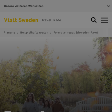
Unsere weiteren Webseiten:
Visit Sweden Logotype
Travel Trade
Suche
Öffnen
Planung
Beispielhafte routen
Formular neues Schweden-Paket