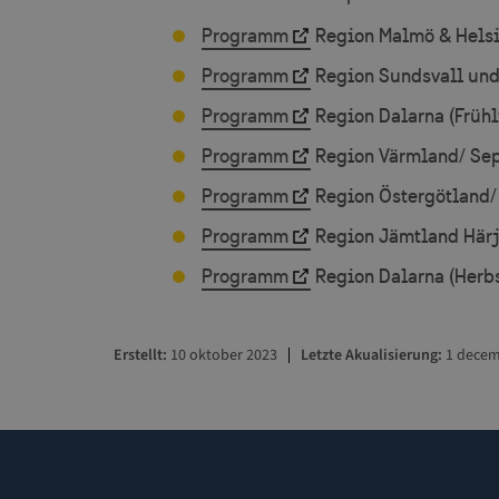
_GRECAPTCHA
Programm
Region Malmö & Helsi
Programm
Region Sundsvall und
CookieScriptConse
Programm
Region Dalarna (Frühl
Programm
Region Värmland/ Se
_cfuvid
Programm
Region Östergötland/
Programm
Region Jämtland Här
Programm
Region Dalarna (Herbs
Name
Name
Name
vuid
_ga_2777LD2S01
Erstellt
10 oktober 2023
Letzte Akualisierung
1 decem
VISITOR_PRIVACY_
mailerlite_forms_
_ga
VISITOR_INFO1_LIV
YSC