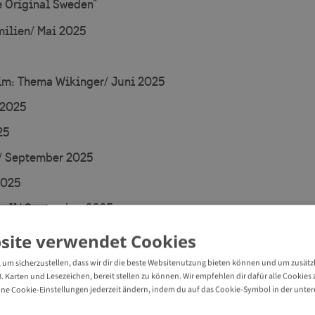
e Original Sweden"
ilien/ Mai 2025
m: Thema Wikinger/ Juni 2025
 2025
25
/ September 2025
2025
all/ September 2025
Kiruna/ September 2025
site verwendet Cookies
25
um sicherzustellen, dass wir dir die beste Websitenutzung bieten können und um zusätz
B. Karten und Lesezeichen, bereit stellen zu können. Wir empfehlen dir dafür alle Cookie
ber 2025
ne Cookie-Einstellungen jederzeit ändern, indem du auf das Cookie-Symbol in der unteren
ber 2025