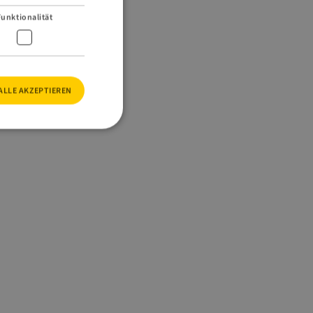
Funktionalität
ALLE AKZEPTIEREN
meldung und die
wendet werden.
ieter-Cookie wird
ür den
eichern.
hon verknüpft. Es
 vor bestimmten
re zu schützen.