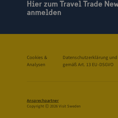
__cf_bm
Hier zum Travel Trade New
__Secure-ROLLOU
anmelden
Links
Cookies &
Datenschutzerklärung und
Analysen
gemäß Art. 13 EU-DSGVO
Datenschutz
Ansprechpartner
Copyright Ⓒ 2026 Visit Sweden