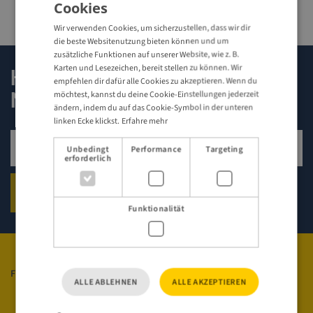
Cookies
ENGLISH
Wir verwenden Cookies, um sicherzustellen, dass wir dir
GERMAN
die beste Websitenutzung bieten können und um
zusätzliche Funktionen auf unserer Website, wie z. B.
Karten und Lesezeichen, bereit stellen zu können. Wir
Hier zum Travel Trade
empfehlen dir dafür alle Cookies zu akzeptieren. Wenn du
Newsletter anmelden
möchtest, kannst du deine Cookie-Einstellungen jederzeit
ändern, indem du auf das Cookie-Symbol in der unteren
linken Ecke klickst.
Erfahre mehr
Unbedingt
Performance
Targeting
erforderlich
Sign up for newsletter
ANMELDEN
Funktionalität
FOLGEN SIE UNS
ALLE ABLEHNEN
ALLE AKZEPTIEREN
Visit Sweden auf Facebook
Visit Sweden auf Instagram
Visit Sweden auf YouTube