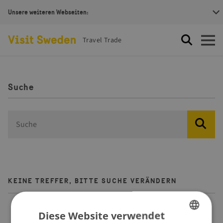
Unsere weiteren Webseiten:
Visit Sweden Logotype
Travel Trade
Suche
Öffnen
Suche
search.label
KEINE TREFFER, BITTE SUCHE VERÄNDERN
Diese Website verwendet