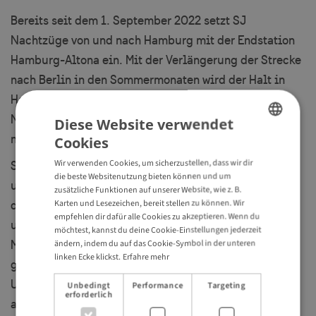
Bereits seit dem 1. September 2022 setzt SJ
Nachtzüge von und nach Hamburg mit der Endstation
Hamburg-Altona ein. Mit der Verlängerung der Strecke
nach Berlin in den Sommermonaten wird der Halt in
Hamburg an den Hamburger Hauptbahnhof verlegt.
Neben SJ gibt es noch weitere Optionen für Zugreisen
Diese Website verwendet
nach und in Schweden.
Cookies
ENGLISH
Wir verwenden Cookies, um sicherzustellen, dass wir dir
Schwedenurlauber erfreuen sich an dieser
GERMAN
die beste Websitenutzung bieten können und um
umweltfreundlichen und entschleunigenden Variante
zusätzliche Funktionen auf unserer Website, wie z. B.
Karten und Lesezeichen, bereit stellen zu können. Wir
des Reisens. Eine Sensibilisierung für
empfehlen dir dafür alle Cookies zu akzeptieren. Wenn du
umweltfreundliches Reisen ist deutlich in den
möchtest, kannst du deine Cookie-Einstellungen jederzeit
Marktforschungen zu sehen: Drei von fünf Befragten
ändern, indem du auf das Cookie-Symbol in der unteren
linken Ecke klickst.
Erfahre mehr
gaben in einer Umfrage an, dass sich der Aspekt des
Umweltschutzes auf die Wahl des Urlaubsortes
Unbedingt
Performance
Targeting
erforderlich
auswirkt. Diesen Trend bildet auch die Umfrage