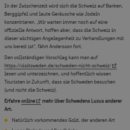
In der Zwischenzeit wird sich die Schweiz auf Banken,
player
.vimeo.com
Berggipfel und laute Geräusche wie Jodeln
konzentrieren. „Wir warten immer noch auf eine
offizielle Antwort, hoffen aber, dass die Schweiz in
csrftoken
.visitsweden.com
dieser wichtigen Angelegenheit zu Verhandlungen mit
uns bereit ist“, fährt Andersson fort.
Den vollständigen Vorschlag kann man auf
https://visitsweden.de/schweden-nicht-schweiz/
lesen und unterzeichnen, und hoffentlich wissen
CookieScriptConsent
4 
CookieScript
traveltrade.visitsweden.com
Touristen in Zukunft, dass sie Schweden besuchen
(und nicht die Schweiz).
Erfahre
online
mehr über Schwedens Luxus anderer
Art:
Natürlich vorkommendes Gold, der anderen Art
VISITOR_PRIVACY_METADATA
5 
YouTube
W
.youtube.com