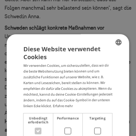
Folgen manchmal sehr belastend sein können", sagt die
Schwedin Anna.
Schweden schlägt konkrete Maßnahmen vor
Um das Problem zu lösen, bringt Visit Sweden, die
nationale Tourismusorganisation, dies nun auf
Diese Website verwendet
offizielle Ebene, und wendet sich an ihren
Cookies
ENGLISH
europäischen Freund. Die Ambition besteht darin, eine
Wir verwenden Cookies, um sicherzustellen, dass wir dir
GERMAN
klare Unterscheidung zwischen den beiden Ländern zu
die beste Websitenutzung bieten können und um
zusätzliche Funktionen auf unserer Website, wie z. B.
schaffen, indem festgelegt wird, wer worüber spricht.
Karten und Lesezeichen, bereit stellen zu können. Wir
Der erste Entwurf der offiziellen Vereinbarung
empfehlen dir dafür alle Cookies zu akzeptieren. Wenn du
möchtest, kannst du deine Cookie-Einstellungen jederzeit
zwischen Schweden und der Schweiz wurde vorgelegt,
ändern, indem du auf das Cookie-Symbol in der unteren
und Visit Sweden hofft, dass diese unterzeichnet wird.
linken Ecke klickst.
Erfahre mehr
Aber man ist offen für Diskussionen.
Unbedingt
Performance
Targeting
Hier ist das
Video
mit dem Vorschlag aus Schweden
erforderlich
an die Schweiz: (LINK)