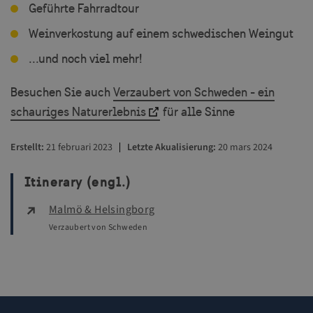
Geführte Fahrradtour
player
.vimeo.com
Weinverkostung auf einem schwedischen Weingut
...und noch viel mehr!
csrftoken
.visitsweden.com
Besuchen Sie auch
Verzaubert von Schweden - ein
schauriges Naturerlebnis
für alle Sinne
Erstellt
21 februari 2023
Letzte Akualisierung
20 mars 2024
Itinerary (engl.)
CookieScriptConsent
4 
CookieScript
traveltrade.visitsweden.com
Malmö & Helsingborg
Verzaubert von Schweden
VISITOR_PRIVACY_METADATA
5 
YouTube
W
.youtube.com