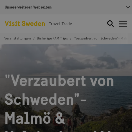
Unsere weiteren Webseiten:
Visit Sweden Logotype
Travel Trade
Suche
Öffnen
Veranstaltungen
Bisherige FAM Trips
"Verzaubert von Schweden"- Malmö 
"Verzaubert von
Schweden"-
Malmö &