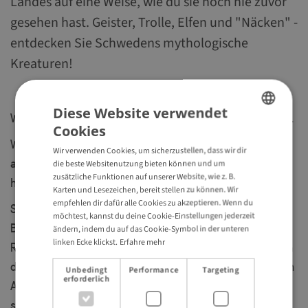
Landes auf eine Weise, wie du sie noch nie zuvor
gesehen hast. Geister, Trolle, Elfen und "Näcken" -
entdecken Sie Schwedens mythologische
Kreaturen!
Diese Website verwendet
Willkommen in Malmö & Helsingborg in Südschweden.
Cookies
ENGLISH
Wir möchte dich einladen, die Natur unseres Landes
Wir verwenden Cookies, um sicherzustellen, dass wir dir
GERMAN
auf eine Weise zu erleben, wie du es noch nie getan
die beste Websitenutzung bieten können und um
zusätzliche Funktionen auf unserer Website, wie z. B.
hast.
Karten und Lesezeichen, bereit stellen zu können. Wir
empfehlen dir dafür alle Cookies zu akzeptieren. Wenn du
Schwedens Natur ist seit jeher ein integraler
möchtest, kannst du deine Cookie-Einstellungen jederzeit
Bestandteil unserer Kultur und spielt eine zentrale
ändern, indem du auf das Cookie-Symbol in der unteren
linken Ecke klickst.
Erfahre mehr
Rolle in der schwedischen Lebensweise. Inspiriert von
diesem Erbe hat der international gefeierte Autor John
Unbedingt
Performance
Targeting
erforderlich
Ajvide Lindqvist einige unserer Fabelwesen in einer
schaurigen Geschichte zum Leben erweckt.