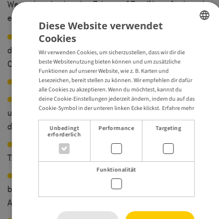
Westschweden hat den Fokus auf Familienurlaub und
es sind viele Originale dabei:
Diese Website verwendet
erlebe den Vergnügungspark Liseberg und das
Cookies
ENGLISH
dazu gehörige, familienfreundliche Hotel Grand
Wir verwenden Cookies, um sicherzustellen, dass wir dir die
GERMAN
beste Websitenutzung bieten können und um zusätzliche
Curiosa in Göteborg
Funktionen auf unserer Website, wie z. B. Karten und
besuche die "World of Volvo"
Lesezeichen, bereit stellen zu können. Wir empfehlen dir dafür
alle Cookies zu akzeptieren. Wenn du möchtest, kannst du
übernachte im neu renovierten Hotel Billingehus
deine Cookie-Einstellungen jederzeit ändern, indem du auf das
Cookie-Symbol in der unteren linken Ecke klickst.
Erfahre mehr
und erlebe Natur und die Outdoor-Möglichkeiten
direkt vor der Haustür
Unbedingt
Performance
Targeting
erforderlich
lerne mehr über nordische Natur im besonderen
Tierpark "Nordens Ark"
Funktionalität
entdecke die herrliche Inselwelt rund um Smögen
bei einem familienfreundlichen Boots- und
Angelausflug