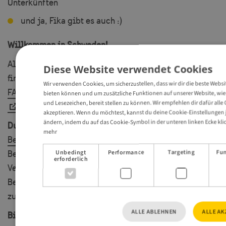
Unterkünften
und ja, Fika gibt es auch :)
Willkommen in Schweden!
Alle Informationen und das geplante Programm
Diese Website verwendet Cookies
findest du hier:
Wir verwenden Cookies, um sicherzustellen, dass wir dir die beste Webs
FAM Trip Hälsingland/ Gästrikland und Sundsvall 2026
bieten können und um zusätzliche Funktionen auf unserer Website, wie 
und Lesezeichen, bereit stellen zu können. Wir empfehlen dir dafür alle
akzeptieren. Wenn du möchtest, kannst du deine Cookie-Einstellungen 
ändern, indem du auf das Cookie-Symbol in der unteren linken Ecke klic
Du hast Interesse? Dann bewirb dich schnell hier:
mehr
Bewerbung FAM Trip
Unbedingt
Performance
Targeting
Fun
Bewirb dich am Besten so schnell wie möglich, da die
erforderlich
Verfügbarkeiten begrenzt sind. Schau bitte vor deiner
Bewerbung kurz in unsere
Infos zum Teilnehmerprofil
zu den von uns angebotenen FAM-Trips.
ALLE ABLEHNEN
ALLE AK
Bitte beachte:
die Registrierung über den o.g. Link ist