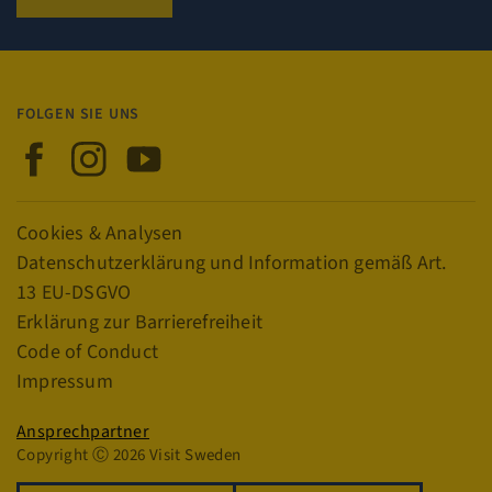
_GRECAPTCHA
5 Monate
Google LLC
Wochen
www.google.com
FOLGEN SIE UNS
Visit Sweden auf Facebook
Visit Sweden auf Instagram
Visit Sweden auf YouTube
CookieScriptConsent
4 Wochen
CookieScript
Tage
traveltrade.visitsweden.com
Links
Cookies & Analysen
Datenschutzerklärung und Information gemäß Art.
13 EU-DSGVO
Erklärung zur Barrierefreiheit
_cfuvid
.vimeo.com
Session
Code of Conduct
Impressum
Datenschutz
Ansprechpartner
Copyright Ⓒ 2026 Visit Sweden
Name
Anbieter / Dom