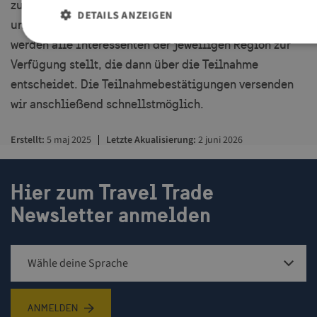
zunächst eine Interessensbekundung von deiner Seite
DETAILS ANZEIGEN
und noch keine verbindliche Buchung/ Zusage. Wir
werden alle Interessenten der jeweiligen Region zur
Verfügung stellt, die dann über die Teilnahme
Unbedingt erforderlich
Performance
Targeting
Fun
entscheidet. Die Teilnahmebestätigungen versenden
Unbedingt erforderliche Cookies ermöglichen wesentliche Kernfunk
wir anschließend schnellstmöglich.
Website wie die Benutzeranmeldung und die Kontoverwaltung. Ohn
unbedingt erforderlichen Cookies kann die Website nicht ordnung
verwendet werden.
Erstellt
5 maj 2025
Letzte Akualisierung
2 juni 2026
Name
Anbieter / Domäne
Ablaufdat
player
.vimeo.com
1 Jahr
Hier zum Travel Trade
Newsletter anmelden
csrftoken
.visitsweden.com
1 Jahr
Sign up for newsletter
ANMELDEN