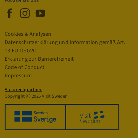
FOLGEN SIE UNS
Ohne die unbedingt erforderlichen Cookies kann
die Website nicht ordnungsgemäß verwendet
Visit Sweden auf Facebook
Visit Sweden auf Instagram
Visit Sweden auf YouTube
werden.
Name
Anbieter / Domäne
Abl
player
.vimeo.com
Links
Cookies & Analysen
Datenschutzerklärung und Information gemäß Art.
13 EU-DSGVO
Erklärung zur Barrierefreiheit
csrftoken
.visitsweden.com
Code of Conduct
Impressum
Datenschutz
Ansprechpartner
Copyright Ⓒ 2026 Visit Sweden
CookieScriptConsent
4 
CookieScript
traveltrade.visitsweden.com